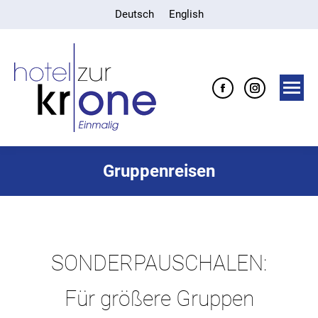
Deutsch
English
Facebook
Instagra
page
page
opens
opens
in
in
Gruppenreisen
new
new
window
window
SONDERPAUSCHALEN:
Für größere Gruppen